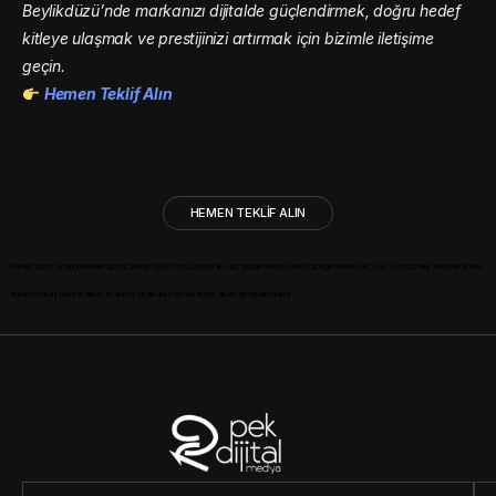
Beylikdüzü’nde markanızı dijitalde güçlendirmek, doğru hedef
kitleye ulaşmak ve prestijinizi artırmak için bizimle iletişime
geçin.
Hemen Teklif Alın
HEMEN TEKLİF ALIN
reklam ajansı
,
istanbul reklam ajansı
,
google da üst sıra
,
google ilk sıra
,
google reklam verme
,
google reklam ver
,
seo, seo uzmanı
,
website ücreti
,
reklam uzmanı,
medya ajansı
,
pr ajansı
,
beylikdüzü reklam ajansı
,
nişantaşı reklam ajansı