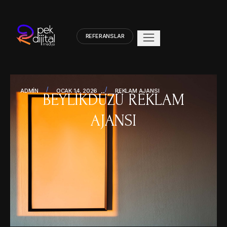
REFERANSLAR
/
/
ADMIN
OCAK 14, 2026
REKLAM AJANSI
BEYLIKDÜZÜ REKLAM
AJANSI