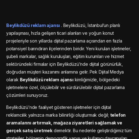
Beylikdüzü reklam ajansı
. Beylikdüzü, İstanbul’un planlı
yapılaşması, hızla gelişen ticari alanları ve yoğun konut
projeleriyle son yıllarda dijital pazarlama açısından en fazla
potansiyel barındıran ilçelerinden biridir. Yeni kurulan işletmeler,
şubeli markalar, sağlık kuruluşları, eğitim kurumları ve hizmet
sektöründeki firmalar için Beylikdüzü’nde dijital görünürlük,
doğrudan müşteri kazanımı anlamına gelir. Pek Dijital Medya
olarak
Beylikdüzü reklam ajansı
kimliğimizle, bölgedeki
işletmelere özel, ölçülebilir ve sürdürülebilir dijital pazarlama
çözümleri sunuyoruz.
Beylikdüzü’nde faaliyet gösteren işletmeler için dijital
reklamcılık yalnızca marka bilinirliği oluşturmak değil;
telefon
aramalarını artırmak, mağaza ziyaretleri sağlamak ve
gerçek satış üretmek
demektir. Bu nedenle geliştirdiğimiz tüm
stratejiler, bölgenin demografik yapısı ve kullanıcı davranışları