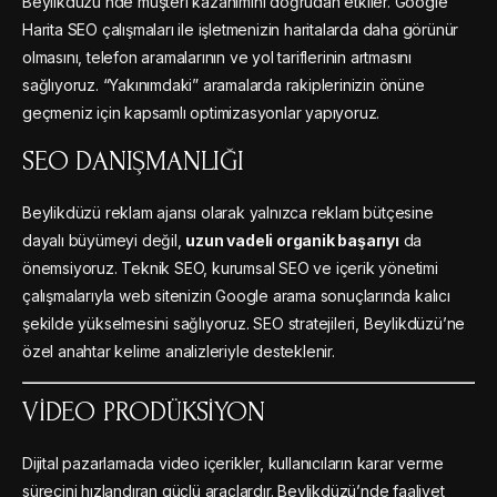
Beylikdüzü’nde müşteri kazanımını doğrudan etkiler. Google
Harita SEO çalışmaları ile işletmenizin haritalarda daha görünür
olmasını, telefon aramalarının ve yol tariflerinin artmasını
sağlıyoruz. “Yakınımdaki” aramalarda rakiplerinizin önüne
geçmeniz için kapsamlı optimizasyonlar yapıyoruz.
SEO DANIŞMANLIĞI
Beylikdüzü reklam ajansı olarak yalnızca reklam bütçesine
dayalı büyümeyi değil,
uzun vadeli organik başarıyı
da
önemsiyoruz. Teknik SEO, kurumsal SEO ve içerik yönetimi
çalışmalarıyla web sitenizin Google arama sonuçlarında kalıcı
şekilde yükselmesini sağlıyoruz. SEO stratejileri, Beylikdüzü’ne
özel anahtar kelime analizleriyle desteklenir.
VIDEO PRODÜKSIYON
Dijital pazarlamada video içerikler, kullanıcıların karar verme
sürecini hızlandıran güçlü araçlardır. Beylikdüzü’nde faaliyet