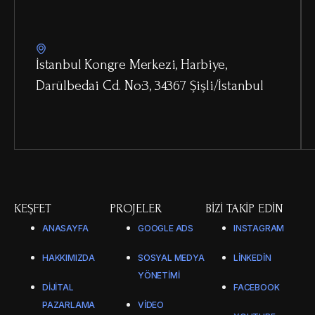
İstanbul Kongre Merkezi, Harbiye,
Darülbedai Cd. No:3, 34367 Şişli/İstanbul
KEŞFET
PROJELER
BIZI TAKIP EDIN
ANASAYFA
GOOGLE ADS
INSTAGRAM
HAKKIMIZDA
SOSYAL MEDYA
LINKEDIN
YÖNETIMI
DIJITAL
FACEBOOK
PAZARLAMA
VIDEO