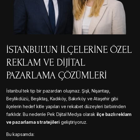
İSTANBUL’UN İLÇELERINE ÖZEL
REKLAM VE DIJITAL
PAZARLAMA ÇÖZÜMLERI
İstanbul tek tip bir pazardan oluşmaz. Şişli, Nişantaşı,
Beylikdüzü, Beşiktaş, Kadıköy, Bakırköy ve Ataşehir gibi
ilçelerin hedef kitle yapıları ve rekabet düzeyleri birbirinden
farklıdır. Bu nedenle Pek Dijital Medya olarak
ilçe bazlı reklam
ve pazarlama stratejileri
geliştiriyoruz.
Bu kapsamda: