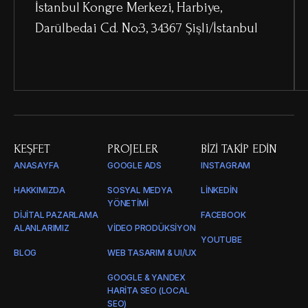
İstanbul Kongre Merkezi, Harbiye,
Darülbedai Cd. No:3, 34367 Şişli/İstanbul
KEŞFET
PROJELER
BIZI TAKIP EDIN
ANASAYFA
GOOGLE ADS
INSTAGRAM
HAKKIMIZDA
SOSYAL MEDYA
LINKEDIN
YÖNETIMI
DIJITAL PAZARLAMA
FACEBOOK
ALANLARIMIZ
VIDEO PRODÜKSIYON
YOUTUBE
BLOG
WEB TASARIM & UI/UX
GOOGLE & YANDEX
HARITA SEO (LOCAL
SEO)