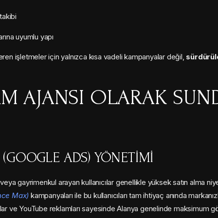
takibi
rına uyumlu yapı
eren işletmeler için yalnızca kısa vadeli kampanyalar değil,
sürdürüle
AM AJANSI OLARAK SU
(GOOGLE ADS) YÖNETIMI
ya gayrimenkul arayan kullanıcılar genellikle yüksek satın alma niy
nce Max)
kampanyaları ile bu kullanıcıları tam ihtiyaç anında markanız
amlar ve YouTube reklamları sayesinde Alanya genelinde maksimum gö