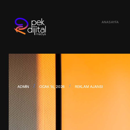
ANASAYFA
/
/
ADMIN
OCAK 14, 2026
REKLAM AJANSI