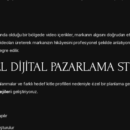
nda olduğu bir bölgede video içerikler, markanın algısını doğrudan etk
ideoları üreterek markanızın hikâyesini profesyonel şekilde anlatıyoru
gre edilir.
L DIJITAL PAZARLAMA ST
anmalar ve farklı hedef kitle profilleri nedeniyle özel bir planlama ge
jileri
geliştiriyoruz.
ılır
şturulur