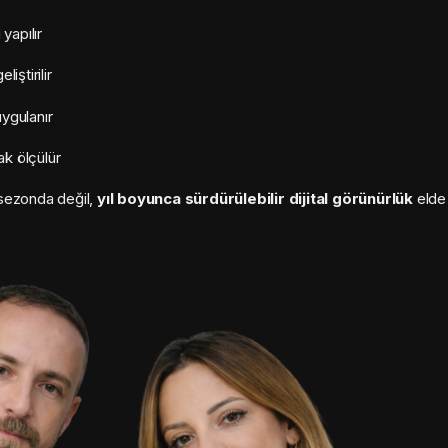
yapılır
liştirilir
ygulanır
k ölçülür
 sezonda değil,
yıl boyunca sürdürülebilir dijital görünürlük
elde