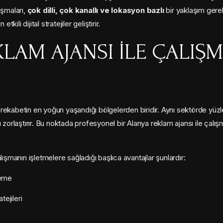
ışmaları,
çok dilli, çok kanallı ve lokasyon bazlı
bir yaklaşım gerek
kili dijital stratejiler geliştirir.
KLAM AJANSI ILE ÇALIŞ
tal rekabetin en yoğun yaşandığı bölgelerden biridir. Aynı sektörde yü
 zorlaştırır. Bu noktada profesyonel bir Alanya reklam ajansı ile çalı
lışmanın işletmelere sağladığı başlıca avantajlar şunlardır:
leme
ejileri