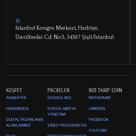
İstanbul Kongre Merkezi, Harbiye,
Darülbedai Cd. No:3, 34367 Şişli/İstanbul
KEŞFET
PROJELER
BIZI TAKIP EDIN
ANASAYFA
GOOGLE ADS
INSTAGRAM
HAKKIMIZDA
SOSYAL MEDYA
LINKEDIN
YÖNETIMI
DIJITAL PAZARLAMA
FACEBOOK
ALANLARIMIZ
VIDEO PRODÜKSIYON
YOUTUBE